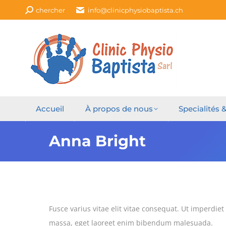
Recherche
chercher
info@clinicphysiobaptista.ch
:
Accueil
À propos de nous
Specialités 
Anna Bright
Fusce varius vitae elit vitae consequat. Ut imperdiet
massa, eget laoreet enim bibendum malesuada.