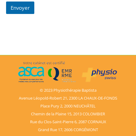
Envoyer
© 2023 Physiothérapie Baptista
Avenue Léopold-Robert 21, 2300 LA CHAUX-DE-FONDS
Place Pury 2, 2000 NEUCHÂTEL
Chemin de la Plaine 15, 2013 COLOMBIER
Rue du Clos-Saint-Pierre 6, 2087 CORNAUX
Grand Rue 17, 2606 CORGÉMONT