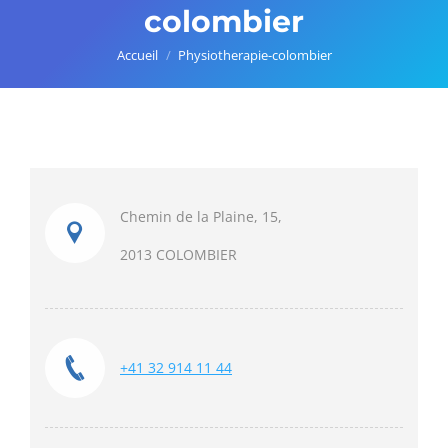
colombier
Vous êtes ici :
Accueil
Physiotherapie-colombier
Chemin de la Plaine, 15,
2013 COLOMBIER
+41 32 914 11 44