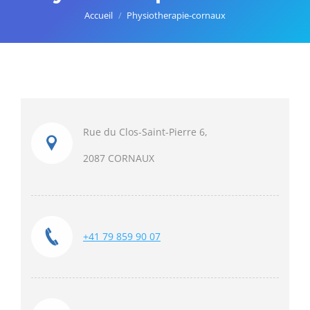
Vous êtes ici :
Accueil
Physiotherapie-cornaux
Rue du Clos-Saint-Pierre 6,
2087 CORNAUX
+41 79 859 90 07