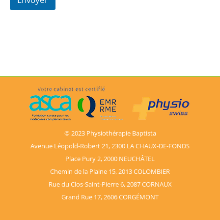
© 2023 Physiothérapie Baptista
Avenue Léopold-Robert 21, 2300 LA CHAUX-DE-FONDS
Place Pury 2, 2000 NEUCHÂTEL
Chemin de la Plaine 15, 2013 COLOMBIER
Rue du Clos-Saint-Pierre 6, 2087 CORNAUX
Grand Rue 17, 2606 CORGÉMONT