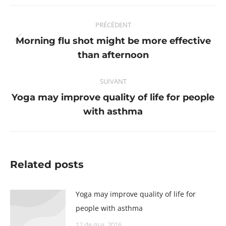
Facebook
X
Pinterest
LinkedIn
Navigation
PRÉCÉDENT
article
Morning flu shot might be more effective
Article
than afternoon
précédent
:
SUIVANT
Yoga may improve quality of life for people
Article
with asthma
suivant
:
Related posts
Yoga may improve quality of life for
people with asthma
12 de mai, 2016