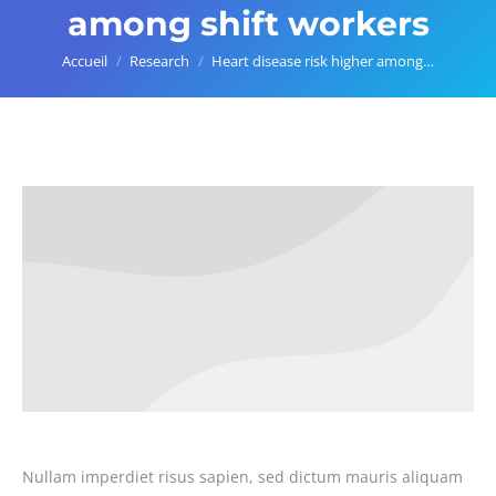
among shift workers
Vous êtes ici :
Accueil
Research
Heart disease risk higher among…
Nullam imperdiet risus sapien, sed dictum mauris aliquam