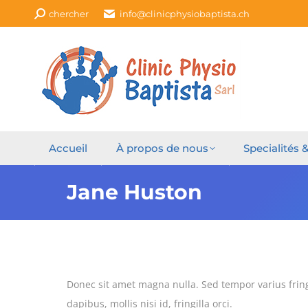
Recherche
chercher
info@clinicphysiobaptista.ch
:
Accueil
À propos de nous
Specialités 
Jane Huston
Donec sit amet magna nulla. Sed tempor varius fring
dapibus, mollis nisi id, fringilla orci.